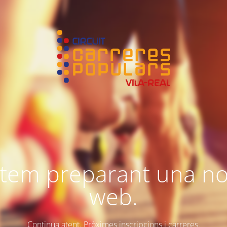
tem preparant una n
web.
Continua atent. Pròximes inscripcions i carreres.